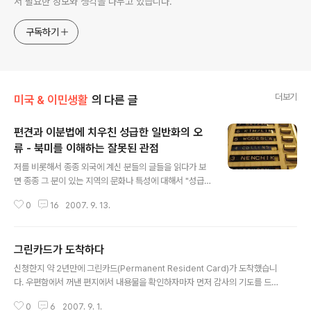
서 필요한 정보와 생각을 나누고 있습니다.
구독하기
더보기
미국 & 이민생활
의 다른 글
편견과 이분법에 치우친 성급한 일반화의 오
류 - 북미를 이해하는 잘못된 관점
글 내용
저를 비롯해서 종종 외국에 계신 분들의 글들을 읽다가 보
면 종종 그 분이 있는 지역의 문화나 특성에 대해서 "성급
한 일반화의 오류"를 범한 것을 보게 됩니다. '이 나라는, 이
0
16
2007. 9. 13.
나라 사람들은, 혹은 이 나라의 문화는 이러이러하다.' 라고
단정을 내리는 경우이지요. 물론 다른 시각으로 보는 분이
반박을 하거나 이의를 제기할 수도 있습니다. 그러나 그 글
그린카드가 도착하다
을 쓴 분이 많은 방문자와 구독자와 함께 블로고스피어 혹
글 내용
은 웹 상에서 영향력을 가진 분이라면 읽는 이로 하여금 그
신청한지 약 2년만에 그린카드(Permanent Resident Card)가 도착했습니
냥 고개를 끄덕이며 '그렇구나' 하고 넘어갈 수 있는 문제가
다. 우편함에서 꺼낸 편지에서 내용물을 확인하자마자 먼저 감사의 기도를 드리
아니라 뿌리 깊은 선입견이나 편견을 가지게 할 수 있는 위
게 되더군요. 1년도 전에 받았어야 할 그린카드를 우여곡절 끝에 이제서야 받아
험한 상황이 되기도 합니다. 다른데 볼 것 없이 제 자신이
0
6
2007. 9. 1.
보게 되니 그간의 불평 불만이 다 날아가고 그저 기쁠 따름입니다. 일단 그린카