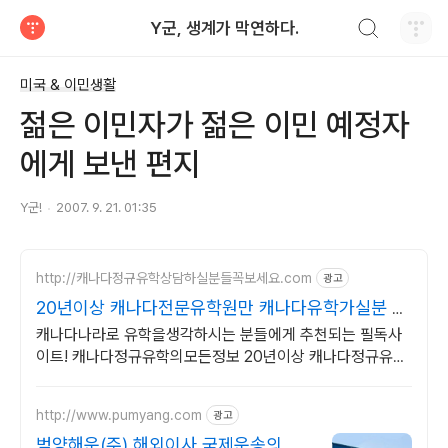
검색하기
Y군, 생계가 막연하다.
티스토리
미국 & 이민생활
젊은 이민자가 젊은 이민 예정자
에게 보낸 편지
Y군!
2007. 9. 21. 01:35
http://캐나다정규유학상담하실분들꼭보세요.com
광고
20년이상 캐나다전문유학원만 캐나다유학가실분 꼭
보세요!
캐나다나라로 유학을생각하시는 분들에게 추천되는 필독사
이트! 캐나다정규유학의모든정보 20년이상 캐나다정규유학
만 전문으로 상담해온 업체모음 중고등학생혼자유학, 대학유
학
http://www.pumyang.com
광고
범양해운(주) 해외이사 국제운송의 해