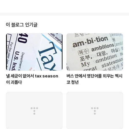
그런 오류가 있는 글을 쓸 때가 많기에 스스로에게 경종을
드, 즉 미영주권을 취득했다는 하나 아직 끝난게 아니랍니다. 영어로 Permane
울리고 방문하..
nt Residency 인데 그 앞에 조건부, 즉 Conditional 이라는 단어가 하나 붙
어 있습니다. 그래서 1년간 아무 사고 없이 미국에서 잘 지내고 나면 발급일로부
터 1년 후가 되기 90일 전에 2년이 되기 전 90일간 조건부(Conditional)이라
이 블로그 인기글
는 글자를 때어내야 합니다. 물론 그 때는 여태까지처럼 ..
낼 세금이 없어서 tax season
버스 안에서 영단어를 외우는 멕시
이 괴롭다
코 청년