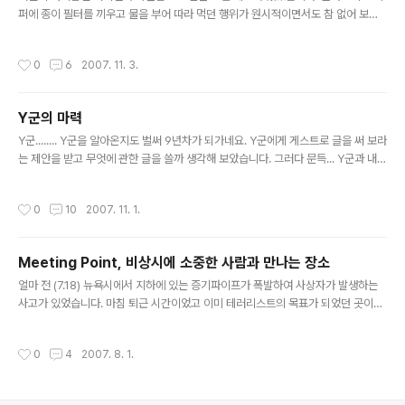
퍼에 종이 필터를 끼우고 물을 부어 따라 먹던 행위가 원시적이면서도 참 없어 보였
습니다. 이런 드리퍼 대신에 친구집에 있는 전자동식 커피 메이커 (브라운)가 정말 부
러웠습니다. 그 후로 거의 20년간 드립퍼에 손도 대지 않았습니다. 최근에서야 알았
작성시간
0
6
2007. 11. 3.
습니다. 진정한 커피 맛은 커피메이커가 아니라 내 손으로 만드는 커피 드리퍼에서
난다는 것을요. 집에 좋은 커피 메이커도 생겼지만 제 돈으로 드립 세트를 장만하였
습니다. 아래 사진이 바로 고놈입니다.이름은 KALITA 101 드립퍼? 전 요즘 하루에
Y군의 마력
한번씩 저녁에 책상에 앉을때쯤 커피를 갈아서 마시곤 하는데요.. 언젠가 Y군이 자신
글 내용
도 한동안 커피갈아마시는 재미에 빠졌다가 요즘은 시들에..
Y군........ Y군을 알아온지도 벌써 9년차가 되가네요. Y군에게 게스트로 글을 써 보라
는 제안을 받고 무엇에 관한 글을 쓸까 생각해 보았습니다. 그러다 문득... Y군과 내가
왜 친한가에 대해 궁금해 지더라구요. 뭐 이건 가끔 Y군과 저를 동시에 알고 있는 친
구들 사이의 미스테리이기도 합니다. 왜냐,사실 우리는 대학때 같은 과이기 때문에
작성시간
0
10
2007. 11. 1.
알게 되었고, 딱히 둘이서 만나 같이 놀러 다닌 추억도 없고 특별한 에피소드가 있는
것도 아니고, 그렇다고 기를쓰고 같은 강의를 들으면서 공부를 한적도 없는, 한마디
로 별로 인연이 없는 사이더라구요. 아! 단 하나 기억나는 추억이라면 뭐 그닥 친하기
Meeting Point, 비상시에 소중한 사람과 만나는 장소
전, (단순한 대학 과 친구의 수준?) 저에게 미팅이란 걸 처음 알려 준 친구죠. 신림동
글 내용
동막골이었던가? 본인은 기억..
얼마 전 (7.18) 뉴욕시에서 지하에 있는 증기파이프가 폭발하여 사상자가 발생하는
사고가 있었습니다. 마침 퇴근 시간이었고 이미 테러리스트의 목표가 되었던 곳이라
사고발생현장인 크라이슬러 빌딩 근처 뿐만 아니라 전 맨하탄에 상당한 혼란이 있었
지요. 전화는 폭주되어서 장시간 불통이었고 사고지점 일대에는 전기도 끊어졌지요.
작성시간
0
4
2007. 8. 1.
며칠 전 친구들과 그 일을 회상하다가 나온 이야기입니다. 제 주변의 미국에서 나고
자란 친구들은 모두 "Meeting Point" 라는 것이 있더군요. 정확히는 Emergency
Meeting Point이고 한국말로 바꾸어 쓰면 비상시에 만나는 곳이 됩니다. 평상시에