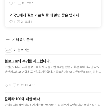
0
12
조회
1
외국인에게 길을 가르쳐 줄 때 알면 좋은 몇가지
1
2
조회
1
기타 & 미분류
분류 전체보기
주요 글 목록
이 블로그는..
공지
블로그로의 복귀를 시도합니다.
글 내용
오랜만입니다. 다시 블로그를 하지 않을 거란 생각은 한번도 해본 적이 없지만 참 오
랜만에 그리고 어렵게 포스팅을 시작합니다. 오늘은 시카고 다운타운(Loop)에 위치
한 WeWork에 앉아서 글을 쓰고 있습니다.오후 5시가 되었는데 벌써 다들 퇴근했
는지 로비가 조용해서 글쓰기에 좋군요. 오늘은 좀 특별한 날이라서 반차를 내고 일
작성시간
0
2
2018. 4. 13.
찍 사무실을 나섰습니다. 어떻게든지 쉼표를 찍고 싶었거든요. 하루를 반으로 압축하
느라 빡빡한 일정을 소화하고 나오니 귀가까지 겨우 4시간 정도 밖에 시간이 남지 않
았지만 행복하게 쓰고 있습니다. 친구와 전화를 하고, 생각을 하고, 방치된 블로그를
칼리타 101에 대한 애착
정비하고, 글을 쓰고 있는데 참 좋군요. 이전 포스팅이 2011년인데 당연한 얘기지만
글 내용
그동안 많은 일들이 있었습니다. 개인적으로 메모 이상..
어릴적 저희집엔 어디선가 사은품으로 얻은 드립 세트가 있었습니다. 플라스틱 드리