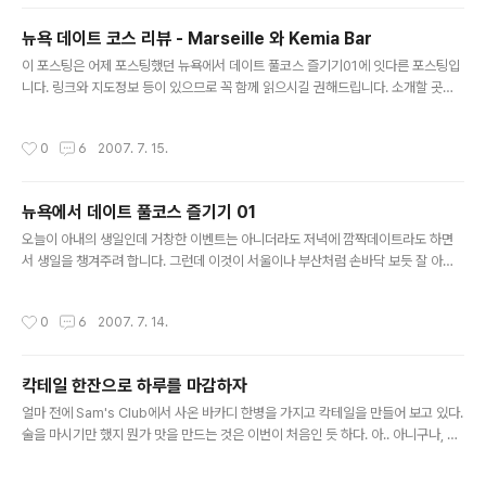
쳐가는 직업/직종 중의 하나입니다. 제가 일하는 건축회사의 리셉셔니스트는 코네티
컷 시골에서 자랐고 키가 작은 20대 중반의 백인 푸에르토리코계(系) 청년입니다.
뉴욕 데이트 코스 리뷰 - Marseille 와 Kemia Bar
그런데 이 친구의 진짜 직업은 리셉셔니스트가 아니라 배우(actor)입니다. 대학시절
글 내용
연극을 너무 하고 싶어서 졸업 후 연기학교에 들어간 후 배우가 ..
이 포스팅은 어제 포스팅했던 뉴욕에서 데이트 풀코스 즐기기01에 잇다른 포스팅입
니다. 링크와 지도정보 등이 있으므로 꼭 함께 읽으시길 권해드립니다. 소개할 곳은
프랜치 레스토랑과 같은 건물 지하에 있는 멋진 바입니다. 원래 저녁식사를 예약했던
패밀리 스타일 이탈리안 레스토랑인 SAMBUCA는 교통체증으로 인해 제 시간에
작성시간
0
6
2007. 7. 15.
갈 수가 없어서 예약을 취소해야 했습니다. 이탈리아 음식과 와인을 멋있게 주문하려
고 공부까지 했는데 정말 실망스럽더군요. 금요일임에도 불구하고 차량이용시에 항
상 교통체증을 염두에 두지 못한 제 잘못이지요. ㅜㅡ; 그래서 대신 42번가 극장 근
뉴욕에서 데이트 풀코스 즐기기 01
처의 Hell's Kitchen으로 향했지요. 차가 막혀 늦었으니 이동시간을 조금이라도 줄
글 내용
여서 식사시간을 늘려야 하니까요.^^ 다행히 전부터 눈여겨 ..
오늘이 아내의 생일인데 거창한 이벤트는 아니더라도 저녁에 깜짝데이트라도 하면
서 생일을 챙겨주려 합니다. 그런데 이것이 서울이나 부산처럼 손바닥 보듯 잘 아는
데가 아닌, 아직도 익숙치 않은 도시, 뉴욕시라서 생각보다 어렵더군요. 그래서 힘들
게 공부를 해서 코스를 짰는데 혼자만 알고 있으려니 아깝고 또 뉴욕에 여행오시거나
작성시간
0
6
2007. 7. 14.
근처에 사시는 분들에게 도움이 되지 않을까 해서 포스팅을 합니다. 데이트 코스 잡
는게 이렇게 힘들 줄 상상도 못했습니다. 한국 같으면 만만한 아웃백이나 TGIF 등
생일에 갈만 한 패밀리 레스토랑을 든든한 백업으로 둘 수 있지만 뉴욕시에는 레스토
칵테일 한잔으로 하루를 마감하자
랑만 13,000 개 이상이 있습니다. 네, 천삼백개가 아니고 만삼천개 맞습니다. 그것
글 내용
도 거의 무한경쟁에 가까운 시장원리로로 인해서 살아남은 매장..
얼마 전에 Sam's Club에서 사온 바카디 한병을 가지고 칵테일을 만들어 보고 있다.
술을 마시기만 했지 뭔가 맛을 만드는 것은 이번이 처음인 듯 하다. 아.. 아니구나, 한
국에 있을 때 소주+포카리스웨트, 소주+과일주스, 소주+맥주 등을 만들어 보았으
니 처음이 아니다. 그래서 나도 신기할 정도로 뭔가를 만들어 낼 수 있는 거구나. 여러