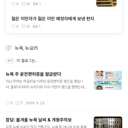
류 - 북미를 이해하는 잘못된 관점
0
16
조회
1
젊은 이민자가 젊은 이민 예정자에게 보낸 편지
0
12
조회
1
뉴욕, 뉴요커
분류 전체보기
주요 글 목록
이 블로그는..
공지
뉴욕 주 운전면허증을 발급받다
글 내용
지난 주에는 차일피일 미루던 운전면허증 갱신을 했습니
다. 플로리다에서 뉴저지로 이사 가면서 갱신을 했었는데
뉴욕으로 이사를 와서 다시 한번 갱신을 하게 되는군요. 미
국에서는 운전면허증이 신분증 역할을 대신하기 때문에 이
작성시간
0
7
2009. 3. 23.
사를 가게 되면 30일 이내에 갱신을 해야 합니다. 특히 다
른 주로 이사를 가게 되면 자동차 보험이나 관공서 관련 서
비스를 받기 위해서라도 서둘러 갱신해야 할 때가 생깁니
잡담: 올겨울 뉴욕 날씨 & 개똥주의보
다. 이번에 뉴욕 DMV(Department of Motor Vehicle
글 내용
s)를 방문해서 운전면허증을 갱신했는데 이것저것 메모해
요즘 뉴욕 날씨가 많이 안좋군요. 뉴욕 뿐 아니라 미국 동북