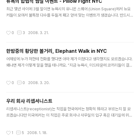
뉴욕의 합법적 쌈질 이벤트 - Pillow Fight NYC
$81짜리를 쓰고 있다. 뉴욕시에서 전철은 구간에 상관 없
글 내용
최근 몇년 사이에 3월 말이면 뉴욕시의 유니온 스퀘어 (Union Square)에서 뉴요
이 한번 타는데 $2이다. 월정액권은 1달의 기간동안 횟수
커들이 모여서 불특정 다수를 두들겨 패고 얻어 맞는 이벤트가 생겼습니다. 반드시
에 제한 없이 전철이나 버스를 탈 수 있는데 1주일권이나 2
부드러운 베개를 써야 한다는 규칙이 있기는 하지만요. "Pillow Fight NYC"라는 이
주일권도 있어서 관광객들에게 무척 유용하다. 월정액권의
름을 가진 이 이벤트가 바로 내일(3/22)입니다. 여느 대도시의 사람들처럼 바쁘고
경우, 한번 타는데 $2이니까 20일만 왕복으로 타주면 본
작성시간
0
3
2008. 3. 21.
각박하게 살아가는 뉴요커들이 모여서 동심으로 돌아가 즐거운 시간을 가지면서 스
전은 뽑는 건데 재택근무가 기본이라 본전을 뽑을 수 있을
트레스도 풀고 친구도 사귀는 재밌는 이벤트입니다. Newmindspace라는 곳에서
지..
주최하고 있고 시작한지 얼마 되지는 않았지만 해마다 더욱 많이 사람들이 모여들고
한밤중의 황당한 볼거리, Elephant Walk in NYC
있다고 하네요. 뉴욕시 뿐만 아니라 토론토에서 하는 것 같네요. 공식사이트는 여기
글 내용
입니다. Newsmindspace에서는 배게싸..
어제밤에 누가 저한테 전화를 했다면 아마 제가 미쳤다고 생각했지도 모르겠습니다.
왜냐면 제가 이렇게 말을 했을 테니까요. "지금 뉴욕시, 미드타운에 코끼리들이 걸어
다니는걸 구경하러 왔어~! 지금 무지하게 춥고 새벽1시야." 네, 진짜로 어제밤 1시에
와이프랑 미드타운에서 코끼리들이 돌아다니는 걸 보러 갔습니다. www.elephant
작성시간
0
0
2008. 3. 20.
day.com에서 말하길, "Every year the Ringling Brother's Barnum and Bai
ly Circus rolls into New York City. In anticipation of the event, the circ
us walks their elephants through Manhattan and on to Madison Squar
우리 회사 리셉셔니스트
e Garde..
글 내용
리셉셔니스트(receptionist)는 직업을 한국에서는 정확히 뭐라고 부르는지 잘 모
르겠습니다만 미국에서는 이 직업은 주로 회사나 사무실의 입구 혹은 대기실에 위치
한 사무실 혹은 책상에서 관리지원도 하고 방문자나 고객들을 응접하는 일을 주로 합
니다. 전문적인 기술을 요구하는 일이 아니라 그렇게 높은 급여를 받지는 못하지만
작성시간
1
5
2008. 1. 18.
미국에서는 파트타임 잡으로 혹은 제대로 사회초년생의 직장으로 처음에 한번씩 거