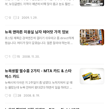
둔 것과 다녀온 경험을 간단히 정리합니다. 미국은 각 주마
부, 뉴잉글랜드 지역이 예년에 비해 많이 춥고 눈도 훨씬 많
다 관련 법규가 다르기 때문에 아래의 내용은 뉴욕 주에만
이 내리고 있습니다. 오랫동안 이 지역에 살고 있는 사람들
해당하므로 필요하신 분만 보세요. 다른 주의 운전면허증
은 이게 정상이라고 하지만 지난 2번의 겨울을 온화하게
작성시간
0
2
2009. 1. 29.
를 뉴욕 주의 운전면허증으로..
보낸 저로서는 꽤 적응하기 힘든 날씨군요. 독감 주사를 맞
았음에도 불구하고 독감에 걸리기도 하고, 눈 속에 숨은 개
똥을 밟아대기도 하는 등 수난시절겨울을 보내고 있습니
뉴욕 맨하튼 미용실 남자 헤어컷 가격 정보
다.ㅎㅎ 강원도 인제에서 군생활을 했기 때문에 추위나 눈
글 내용
에 익숙하기도 하지만 부산 출신이라 그런지 추운 건 딱 질
포스팅 제목은 검색엔진에 걸리기 쉬우라고 좀 direct하게
색입니다. 게다가 플로리다에서 미국생활을 시작해서 버릇
썼습니다. 머리가 많이 길었습니다. 얼른 잘라야 하는데 발
(?)이 나쁘게 든 것 같습니다. (영어로는 spoiled되었다고
걸음을 쉽게 내딛지 못하겠군요. 최근에 뉴저지 쪽에서 단
하지요.^^;) 내복을 안 입기 때문에 더 그런지도 모릅니다.
골로 가던 한인 미용실은 맨해튼으로 이사를 가면서 계속
작성시간
1
15
2008. 11. 20.
죽을 것만큼 추운게 ..
이용하기 어렵게 되었고 새로 미용실을 찾는 것도 쉽지가
않았습니다. 맨해튼의 한인 미용실이 뉴저지나 퀸즈 쪽보
다 비싸다는 것을 알고 있었지만 얼마나 비싼지도 모르고
뉴욕생활 필수품 2가지 - MTA 카드 & 스타
또 어디를 이용해야 할지도 몰라서 인터넷을 뒤져 보았는
벅스 카드
데 도통 미용실별 이용료를 알 수가 없더군요. 저는 머리숱
글 내용
이 많고 결이 억세기 때문에 그냥 짧게 자르는 편이라 특별
뉴욕시에 이사온 지 2주일이 좀 넘었다. 뉴저지에서 살 때
히 잘 하는 미용실보다는 그냥 가기 편하고 싼 데서 자르고
는 몰랐는데 뉴욕 안에서 왔다갔다 하면서 일을 하려고 하
싶었기 때문에 한인업소록을 보고 몇 군데 전화를 해서 가
니 등에 지고 다니는 랩탑 이외에 필요한 것이 딱 2가지 밖
작성시간
0
28
2008. 8. 19.
격을 물어보았습니다. 가격 차이가 너..
에 없다. 그 2가지는 바로 MTA 교통카드와 스타벅스 카드
이다. MTA 카드는 Metropolitan Transportation Au
thority 카드, 즉 전철/버스용 교통카드이고, 월정액으로