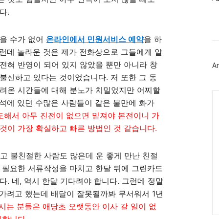
이
다.
스
북
트
위
믿을 수가 없어
온라인에서 민원서비스 예약
을 하
터
런데 놀라운 것은 제가 전화상으로 그들에게 알
플
러
전혀 반영이 되어 있지 않았을 뿐만 아니라 창
Ar
그
인
불신하고 있다는 것이었습니다. 저 또한 그 동
다려온 시간들에 대해 분노가 치밀었지만 어찌할
Ca
석에 있던 수많은 사람들이 같은 불만에 화가
도해서 아무 진전이 없으면 밑져야 본전이니 가
것이 가장 확실하고 빠른 방법인 것 같습니다.
 불친절한 사람도 많은데 운 좋게 만난 친절
히 필요한 서류작성을 마치고 한달 뒤에 그린카드
. 네, 역시 한달 기다려야 합니다. 그런데 정말
 가려고 했는데 배달이 잘못될까봐 무서워서 1년
시는 분들은 애당초 오랫동안 이사 갈 일이 없