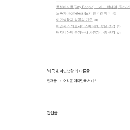
동성애자들(Gay People) 그리고 칵테일, 'David's 
노숙자(Homeless)들의 천국인 미국
(6)
이민생활과 성공의 기준
(8)
이민자와 의료서비스에 대한 짧은 생각
(8)
버지니아텍 총기난사 사건과 나의 생각
(0)
'미국 & 이민생활'의 다른글
현재글
어려운 미이민국 서비스
관련글