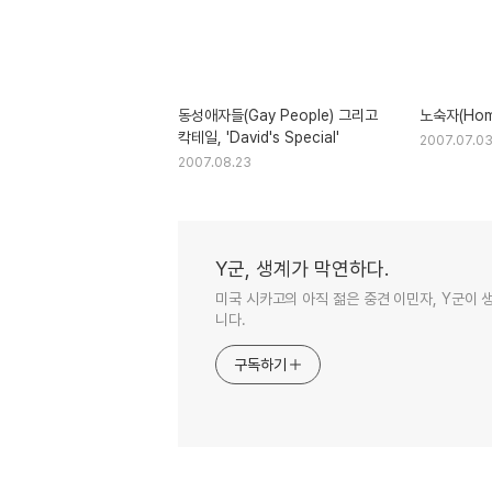
동성애자들(Gay People) 그리고
노숙자(Hom
칵테일, 'David's Special'
2007.07.0
2007.08.23
Y군, 생계가 막연하다.
미국 시카고의 아직 젊은 중견 이민자, Y군이
니다.
구독하기