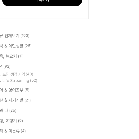
류 전체보기
(193)
국 & 이민생활
(25)
욕, 뉴요커
(11)
군
(92)
느낌 생각 기억
(40)
Life Streaming
(52)
어 & 영어공부
(5)
뷰 & 자기개발
(21)
과 나
(26)
행, 여행기
(9)
타 & 미분류
(4)