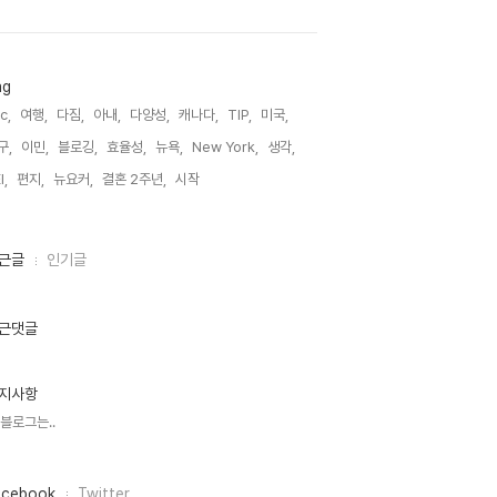
ag
c,
여행,
다짐,
아내,
다양성,
캐나다,
TIP,
미국,
구,
이민,
블로깅,
효율성,
뉴욕,
New York,
생각,
I,
편지,
뉴요커,
결혼 2주년,
시작,
근글
인기글
근댓글
지사항
 블로그는..
acebook
Twitter