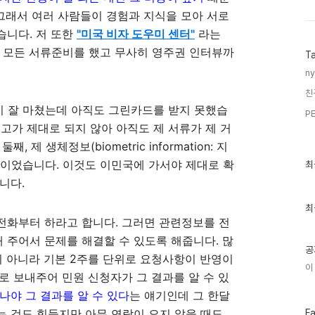
 그래서 여러 사람들이 경험과 지식을 모아 서로
습니다. 저 또한
"미국 비자 도우미 센터"
라는
접 모든 서류준비를 했고 무사히 영주권 인터뷰까
T
ny
친
지 잘 마쳤는데 아직도 그린카드를 받지 못했습
PE
 신고가 제대로 되지 않아 아직도 제 서류가 제 거
제 생체정보(biometric information: 지
최
문이었습니다. 이것도 이민국에 가서야 제대로 확
최
근
니다.
글
과
인
최
기
의전화부터 하라고 합니다. 그러면 관련정보를 전
글
주어서 문제를 해결할 수 있도록 해줍니다. 많
공
이 아니라 기본 2주를 단위로 요청사항이 반영이
이
로 보내주어 민원 신청자가 그 결과를 알 수 있
나야 그 결과를 알 수 있다
는 얘기인데 그 한달
페
 것도 힘들지만 아무 연락이 오지 않을 때도
F