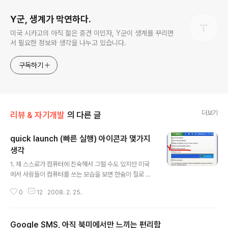
Y군, 생계가 막연하다.
미국 시카고의 아직 젊은 중견 이민자, Y군이 생계를 꾸리면
서 필요한 정보와 생각을 나누고 있습니다.
구독하기
더보기
리뷰 & 자기개발
의 다른 글
quick launch (빠른 실행) 아이콘과 몇가지
생각
글 내용
1. 제 스스로가 컴퓨터에 친숙해서 그럴 수도 있지만 미국
에서 사람들이 컴퓨터를 쓰는 모습을 보면 한숨이 절로 나
올 때가 많습니다. 하드웨어적인 지식은 기대도 하지 않지
0
12
2008. 2. 25.
만, 윈도우즈를 비롯해서 사용하는 프로그램에 대한 지식
이 너무 부족한 경우를 자주 보기 때문입니다. 컴퓨터 사용
이 보편화되어 있기에 많은 사람들이 아주 어릴 때부터 컴
Google SMS, 아직 북미에서만 느끼는 편리함
퓨터를 사용한다는 점이 한국과 크게 다를 바가 없지만 그