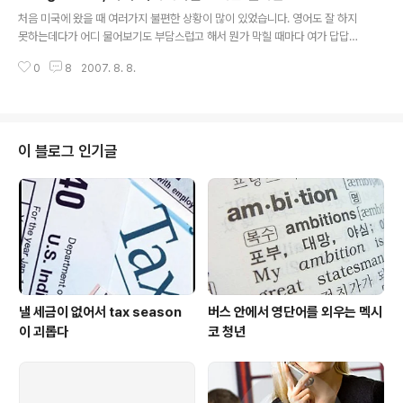
글 내용
사용수준이나 능력은 한국이 압도적으로 높습니다. 파트타
처음 미국에 왔을 때 여러가지 불편한 상황이 많이 있었습니다. 영어도 잘 하지
임으로 일하는 회사의 제 보스는 회계사인데, 쌀집 계산기
못하는데다가 어디 물어보기도 부담스럽고 해서 뭔가 막힐 때마다 여가 답답하
를 두드려서 엑셀에 입력하는 놀라운 상황을 늘 제게 보여
지가 않았지요. 항상 인터넷 검색을 할 수 있는 것도 아니고 물어볼 친구가 늘 곁
줍니다.ㅡㅡ; 이분, 입사초기에는 계산기 안 쓴다고 갈구더
0
8
2007. 8. 8.
에 있는 것도 아니었으니까요. 그러다가 구글 SMS를 알게 되었습니다. 구글의
니 요즘은 제가 엑셀로 일하고 있으면 계산기 쓰라고 살살
모바일 검색서비스인데요, 뭔가 궁금한게 있을 때 질문을 문자메시지로 작성해
꼬드깁니다. 2. 얼마 전에 다른 부서의 ..
서 466453(숫자 패드에 써진 알파벳으로 'google')에 보내면 결과를 2-3분
내에 다시 문자메시지로 보내주더군요. 아직 한국에는 서비스를 하지 않는 것으
로 알고 있는데 미국에서는 서비스가 시작된 지 2년이 넘었습니다. 제 경우 아
이 블로그 인기글
래와 같은 경우에 감사하면서 쓰고 있답니다. 뉴욕시에서 아내를 만나 같이 집
에 오기로 했..
낼 세금이 없어서 tax season
버스 안에서 영단어를 외우는 멕시
이 괴롭다
코 청년