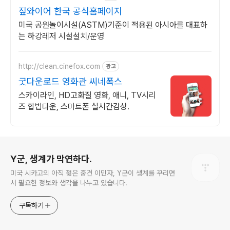
짚와이어 한국 공식홈페이지
미국 공원놀이시설(ASTM)기준이 적용된 아시아를 대표하
는 하강레저 시설설치/운영
http://clean.cinefox.com
광고
굿다운로드 영화관 씨네폭스
스카이라인, HD고화질 영화, 애니, TV시리
즈 합법다운, 스마트폰 실시간감상.
로그 정보
Y군, 생계가 막연하다.
미국 시카고의 아직 젊은 중견 이민자, Y군이 생계를 꾸리면
서 필요한 정보와 생각을 나누고 있습니다.
구독하기