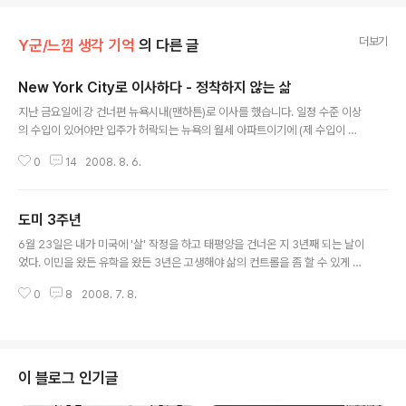
더보기
Y군/느낌 생각 기억
의 다른 글
New York City로 이사하다 - 정착하지 않는 삶
글 내용
지난 금요일에 강 건너편 뉴욕시내(맨하튼)로 이사를 했습니다. 일정 수준 이상
의 수입이 있어야만 입주가 허락되는 뉴욕의 월세 아파트이기에 (제 수입이 일
정하지 않아서) 입주허가를 받을 수 없을 줄 알았는데 다행히 한국에서 송금되
0
14
2008. 8. 6.
는 급여가 수입으로 인정이 되었는지 마지막 순간에 입주허가가 나왔고, 거의
포기하다시피 했던 NYC행이 실현 되었습니다. 이사를 간다고 하니 대부분의
주변사람들이 말리더군요. 특히 제 나이 또래의 미국 친구들이 매우 비판적으로
도미 3주년
반응을 했는데 이해를 못하는 것은 아니지만 솔직히 기분이 좀 상하기도 했습니
글 내용
다. 그 친구들의 말은 결혼도 했고 2세 계획도 해야 하고 제 수입도 불안정하니
6월 23일은 내가 미국에 '살' 작정을 하고 태평양을 건너온 지 3년째 되는 날이
리스크가 덜한 뉴저지 쪽에 계속 머물라는 것이었습니다. 그렇지만 저는 risk t
었다. 이민을 왔든 유학을 왔든 3년은 고생해야 삶의 컨트롤을 좀 할 수 있게 된
aker 기질이 좀 있..
다는 이민 선배들의 공통된 증언(?)이 있었기에 3년을 바닥부터 구르면 생계는
0
8
2008. 7. 8.
내 손으로 꾸리게 되겠거니 하고 뒤돌아보지 않고 살았다. 그러면서도 미국에서
나고 자라서 공부까지 한 교포친구들 밖에 내 삶을 비교할 대상이 없었기에 속
으로는 항상 많이 조급했었다. 미국이 처음도 아니고 공부를 적게 한 것도 아닌
데 말이 다른 나라라고 달라야 얼마나 다를까 했으나 살러 온 것과 놀러온 것/공
부하러 온 것은 하늘과 땅의 차이였다. 얼마나 삽질을 많이 했는지 모른다. 영어
이 블로그 인기글
도 깐에는 좀 한다고 자신 있었는데 그 잘난 자존심은 산산조각이 나서 abc부