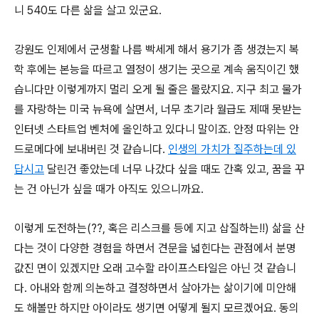
니 540도 다른 삶을 살고 있군요.
강원도 인제에서 군생활 나름 빡세게 해서 용기가 좀 생겼는지 복
학 후에는 본능을 따르고 열정이 생기는 곳으로 계속 움직이긴 했
습니다만 이렇게까지 멀리 오게 될 줄은 몰랐지요. 지구 최고 물가
를 자랑하는 미국 뉴욕에 살면서, 너무 초기라 월급도 제때 못받는
인터넷 스타트업 벤처에 올인하고 있다니 말이죠. 안정 따위는 안
드로메다에 보내버린 것 같습니다.
인생의 가치가 질주하는데 있
답시고
달린건 좋았는데 너무 나갔다 싶을 때도 간혹 있고, 꿈을 꾸
는 건 아닌가 싶을 때가 아직도 있으니까요.
이렇게 도전하는(??, 혹은 리스크를 등에 지고 삽질하는!!) 삶을 산
다는 것이 다양한 경험을 하면서 견문을 넓힌다는 관점에서 분명
값진 면이 있겠지만 오래 고수할 라이프스타일은 아닌 것 같습니
다. 아내와 함께 의논하고 결정하면서 살아가는 삶이기에 미안해
도 해볼만 하지만 아이라도 생기면 어떻게 될지 모르겠어요. 동의